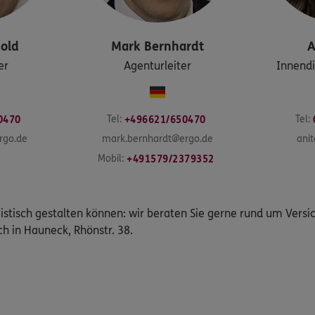
old
Mark
Bernhardt
A
er
Agenturleiter
Innendi
Tel:
Tel:
0470
+496621/650470
rgo.de
mark.bernhardt@ergo.de
anit
Mobil:
+491579/2379352
istisch gestalten können: wir beraten Sie gerne rund um Vers
ch in Hauneck, Rhönstr. 38.