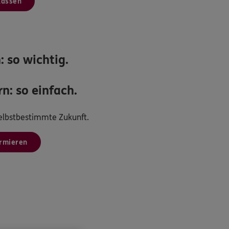
lassen
: so wichtig.
n: so einfach.
 selbstbestimmte Zukunft.
ormieren