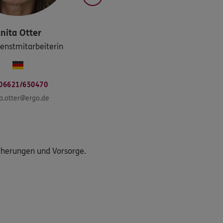
nita
Otter
enstmitarbeiterin
06621/650470
a.otter@ergo.de
icherungen und Vorsorge.