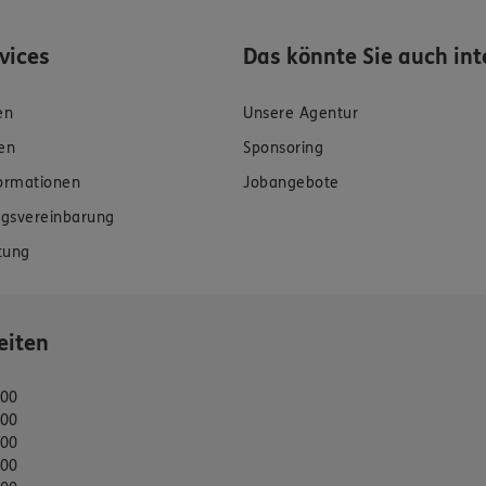
rvices
Das könnte Sie auch int
en
Unsere Agentur
en
Sponsoring
formationen
Jobangebote
gsvereinbarung
tung
eiten
:00
:00
:00
:00