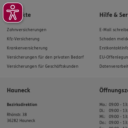
Produkte
Hilfe & Se
Zahnversicherungen
E-Mail schreib
Kfz-Versicherung
Schaden meld
Krankenversicherung
Erstkontaktin
Versicherungen für den privaten Bedarf
EU-Offenlegun
Versicherungen für Geschäftskunden
Datenverarbei
Hauneck
Öffnungsz
Bezirksdirektion
Mo.
:
09:00 - 13
Di.
:
09:00 - 13
Rhönstr. 38
Mi.
:
09:00 - 13
36282 Hauneck
Do.
:
09:00 - 13