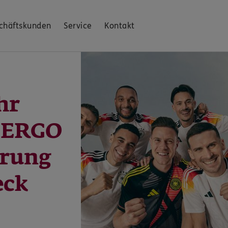
chäftskunden
Service
Kontakt
hr
: ERGO
erung
eck