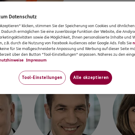
UNSERE OFFIZIELLE DFB-SEITE
 zum Datenschutz
Mehr zu unseren DFB-Partnerschaften
akzeptieren" klicken, stimmen Sie der Speicherung von Cookies und ähnlichen
. Dadurch ermöglichen Sie eine zuverlässige Funktion der Website, die Analy
rketingaktivitäten sowie die Möglichkeit, Ihnen personalisierte Inhalte und
Mehr zum DFB
n, z.B. durch die Nutzung von Facebook Audiences oder Google Ads. Falls Sie
n
r keine für Sie maßgeschneiderte Anpassung und Werbung auf dieser Seite mö
WIR SIND FÜR SIE DA
erzeit über den Button "Tool-Einstellungen" anpassen. Näheres zu den einge
In und um Hauneck
hutzhinweise
Impressum
Tool-Einstellungen
Alle akzeptieren