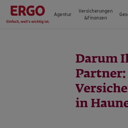
Versicherungen
Agentur
Ges
&
Finanzen
Darum I
Partner
Versich
in Haun