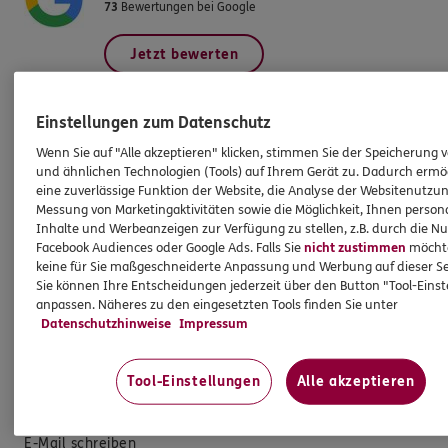
73
Bewertungen bei Google
Jetzt bewerten
Einstellungen zum Datenschutz
Wenn Sie auf "Alle akzeptieren" klicken, stimmen Sie der Speicherung 
Produkte
und ähnlichen Technologien (Tools) auf Ihrem Gerät zu. Dadurch ermö
eine zuverlässige Funktion der Website, die Analyse der Websitenutzun
Messung von Marketingaktivitäten sowie die Möglichkeit, Ihnen persona
Zahnversicherungen
Inhalte und Werbeanzeigen zur Verfügung zu stellen, z.B. durch die N
Kfz-Versicherung
Facebook Audiences oder Google Ads. Falls Sie
nicht zustimmen
möchten
keine für Sie maßgeschneiderte Anpassung und Werbung auf dieser Se
Krankenversicherung
Sie können Ihre Entscheidungen jederzeit über den Button "Tool-Eins
anpassen. Näheres zu den eingesetzten Tools finden Sie unter
Versicherungen für den privaten Bedarf
Datenschutzhinweise
Impressum
Versicherungen für Geschäftskunden
Tool-Einstellungen
Alle akzeptieren
Hilfe & Services
E-Mail schreiben