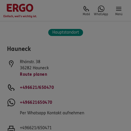
Mobil
WhatsApp
Menü
Hauptstandort
Hauneck
Rhönstr. 38
36282
Hauneck
Route planen
+496621/650470
+496621650470
Per Whatsapp Kontakt aufnehmen
+496621/650471