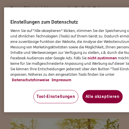
Du profitierst nicht nur von der Freiheit, Deine
eigenen Entscheidungen zu treffen und Deinen
Einstellungen zum Datenschutz
Arbeitsalltag flexibel zu gestalten, sondern auch von
den Vorteilen, die eine große und etablierte Marke
Wenn Sie auf "Alle akzeptieren" klicken, stimmen Sie der Speicherung 
wie ERGO mit sich bringt.
und ähnlichen Technologien (Tools) auf Ihrem Gerät zu. Dadurch ermö
eine zuverlässige Funktion der Website, die Analyse der Websitenutzun
Messung von Marketingaktivitäten sowie die Möglichkeit, Ihnen persona
Wenn Du bereit bist, Deine Karriere auf das nächste
Inhalte und Werbeanzeigen zur Verfügung zu stellen, z.B. durch die N
Level zu heben und Teil einer starken Gemeinschaft
Facebook Audiences oder Google Ads. Falls Sie
nicht zustimmen
möchten
zu werden, dann freuen wir uns auf Deine
keine für Sie maßgeschneiderte Anpassung und Werbung auf dieser Se
Bewerbung!
Sie können Ihre Entscheidungen jederzeit über den Button "Tool-Eins
anpassen. Näheres zu den eingesetzten Tools finden Sie unter
Lass uns gemeinsam Großes erreichen!
Datenschutzhinweise
Impressum
Tool-Einstellungen
Alle akzeptieren
Jetzt durchstarten