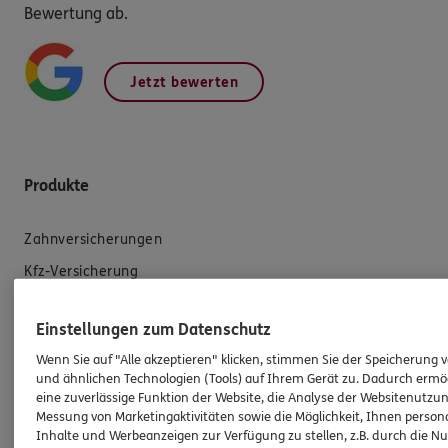
Bewertung ab.
Jetzt bewerten
Produkte
Zahnversicherungen
Kfz-Versicherung
Krankenversicherung
Einstellungen zum Datenschutz
Versicherungen für den privaten Bedarf
Wenn Sie auf "Alle akzeptieren" klicken, stimmen Sie der Speicherung 
Versicherungen für Geschäftskunden
und ähnlichen Technologien (Tools) auf Ihrem Gerät zu. Dadurch ermö
eine zuverlässige Funktion der Website, die Analyse der Websitenutzun
Hilfe & Services
Messung von Marketingaktivitäten sowie die Möglichkeit, Ihnen persona
Inhalte und Werbeanzeigen zur Verfügung zu stellen, z.B. durch die N