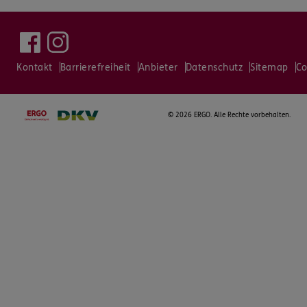
Kontakt
Barrierefreiheit
Anbieter
Datenschutz
Sitemap
Co
©
2026 ERGO. Alle Rechte vorbehalten.