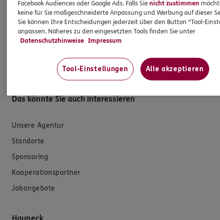
Facebook Audiences oder Google Ads. Falls Sie
nicht zustimmen
möchten
E-Mail schreiben
keine für Sie maßgeschneiderte Anpassung und Werbung auf dieser Se
Sie können Ihre Entscheidungen jederzeit über den Button "Tool-Eins
Schaden melden
anpassen. Näheres zu den eingesetzten Tools finden Sie unter
Datenschutzhinweise
Impressum
Erstkontaktinformationen
EU-Offenlegungsvereinbarung
Tool-Einstellungen
Alle akzeptieren
Datenverarbeitung
Das könnte Sie auch interessieren
Unsere Agentur
Standorte
Sponsoring
Kooperationspartner
Jobangebote
Hauneck