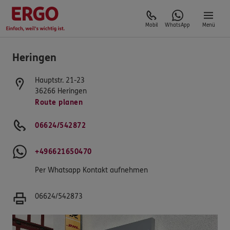
Mobil
WhatsApp
Menü
Heringen
Hauptstr. 21-23
36266
Heringen
Route planen
06624/542872
+496621650470
Per Whatsapp Kontakt aufnehmen
06624/542873