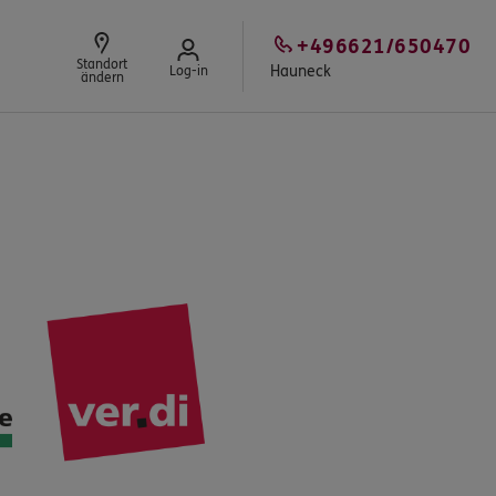
+496621/650470
Standort
Hauneck
Log-in
ändern