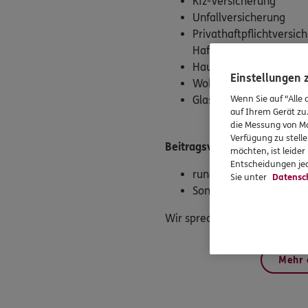
Kfz-Versicherung
Unfallversicherung
Privathaftpflichtversic
Haftpflicht u.a.)
Hausratversicherung
Einstellungen
Wohngebäudeversiche
Glasversicherung
Wenn Sie auf "Alle 
auf Ihrem Gerät zu
die Messung von Ma
Verfügung zu stelle
Beitragsvorteile für ver.di 
möchten, ist leide
Entscheidungen jed
rund 4 % Sonderrabatt 
Sie unter
Datensc
Sonderkonditionen bei 
Wir sprechen gerne mit Ihnen
Mehr 