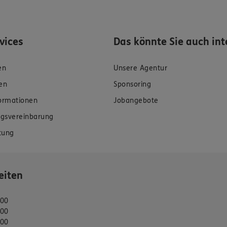
rvices
Das könnte Sie auch int
en
Unsere Agentur
en
Sponsoring
formationen
Jobangebote
gsvereinbarung
tung
eiten
:00
:00
:00