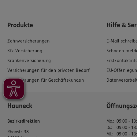
Produkte
Hilfe & Se
Zahnversicherungen
E-Mail schreib
Kfz-Versicherung
Schaden meld
Krankenversicherung
Erstkontaktin
Versicherungen für den privaten Bedarf
EU-Offenlegun
Versicherungen für Geschäftskunden
Datenverarbei
Hauneck
Öffnungsz
Bezirksdirektion
Mo.
:
09:00 - 13
Di.
:
09:00 - 13
Rhönstr. 38
Mi.
:
09:00 - 13