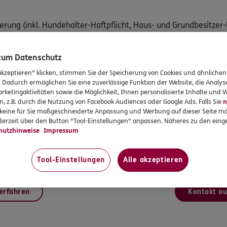
herung (inkl. Hundehalter-Haftpflicht, Haus- und Grundbesitzer-
 zum Datenschutz
rung
akzeptieren" klicken, stimmen Sie der Speicherung von Cookies und ähnlichen
. Dadurch ermöglichen Sie eine zuverlässige Funktion der Website, die Analy
rketingaktivitäten sowie die Möglichkeit, Ihnen personalisierte Inhalte und
n, z.B. durch die Nutzung von Facebook Audiences oder Google Ads. Falls Sie
n
Mitglieder bei Gruppenverträgen
r keine für Sie maßgeschneiderte Anpassung und Werbung auf dieser Seite mö
erzeit über den Button "Tool-Einstellungen" anpassen. Näheres zu den einge
bei Krankenzusatzversicherungen (Sehhilfe, Zahnzusatz, etc.)
hutzhinweise
Impressum
der Krankenvollversicherung
Tool-Einstellungen
Alle akzeptieren
 über die für Sie passende Lösung.
erfahren
Kontakt a