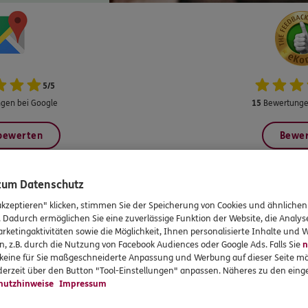
5
/
5
gen bei Google
15
Bewertunge
 bewerten
Bewe
 zum Datenschutz
akzeptieren" klicken, stimmen Sie der Speicherung von Cookies und ähnlichen
. Dadurch ermöglichen Sie eine zuverlässige Funktion der Website, die Analy
rvices
Das könnte Sie auch int
rketingaktivitäten sowie die Möglichkeit, Ihnen personalisierte Inhalte und
n, z.B. durch die Nutzung von Facebook Audiences oder Google Ads. Falls Sie
n
r keine für Sie maßgeschneiderte Anpassung und Werbung auf dieser Seite mö
en
Unsere Agentur
erzeit über den Button "Tool-Einstellungen" anpassen. Näheres zu den einge
en
Sponsoring
hutzhinweise
Impressum
formationen
Jobangebote