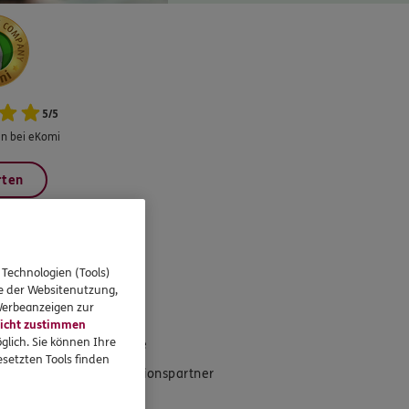
5
/
5
n bei eKomi
rten
 Technologien (Tools)
se der Websitenutzung,
eressieren
 Werbeanzeigen zur
icht zustimmen
glich. Sie können Ihre
Standorte
setzten Tools finden
Kooperationspartner