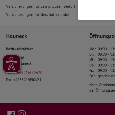
Versicherungen für den privaten Bedarf
EU-Offenlegun
Versicherungen für Geschäftskunden
Datenverarbei
Hauneck
Öffnungsz
Bezirksdirektion
Mo.
:
09:00 - 13
Di.
:
09:00 - 13
Rhönstr. 38
Mi.
:
09:00 - 13
36282 Hauneck
Do.
:
09:00 - 13
Fr.
:
09:00 - 13
Tel:
+496621/650470
Sa.
:
geschloss
Fax:
+496621/650471
Nach Vereinbar
der Öffnungszei