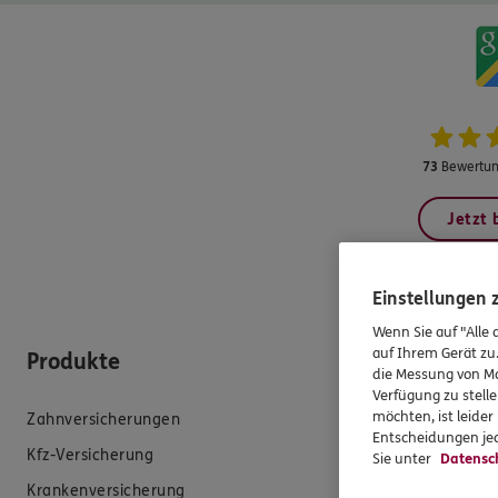
73
Bewertun
Jetzt
Einstellungen
Wenn Sie auf "Alle 
auf Ihrem Gerät zu
Produkte
Hilfe & Se
die Messung von Ma
Verfügung zu stelle
möchten, ist leide
Zahnversicherungen
E-Mail schreib
Entscheidungen jed
Kfz-Versicherung
Schaden meld
Sie unter
Datensc
Krankenversicherung
Erstkontaktin