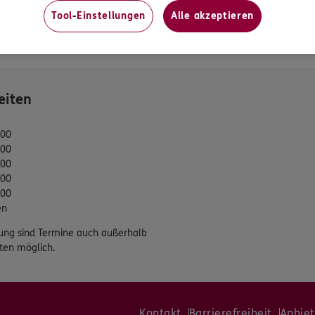
Tool-Einstellungen
Alle akzeptieren
gsvereinbarung
tung
eiten
:00
:00
:00
:00
:00
en
ung sind Termine auch außerhalb
ten möglich.
Kontakt
Barrierefreiheit
Anbiet